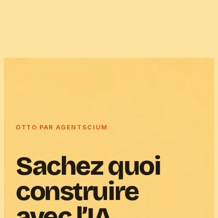
Agentscium
Transformation IA
Otto
Nos ingénieurs
Blog
À propos
FR
/
EN
→
OTTO PAR AGENTSCIUM
Sachez quoi
construire
avec l’IA.