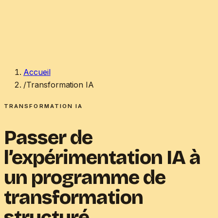
Agentscium
Transformation IA
Otto
Nos ingénieurs
Blog
À propos
FR
/
EN
→
Accueil
/
Transformation IA
TRANSFORMATION IA
Passer de
l’expérimentation IA à
un programme de
transformation
structuré.