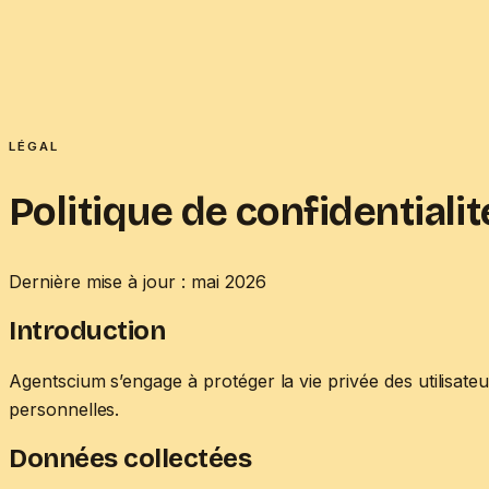
Agentscium
Transformation IA
Otto
Nos ingénieurs
Blog
À propos
FR
/
EN
→
LÉGAL
Politique de confidentialit
Dernière mise à jour : mai 2026
Introduction
Agentscium s’engage à protéger la vie privée des utilisate
personnelles.
Données collectées