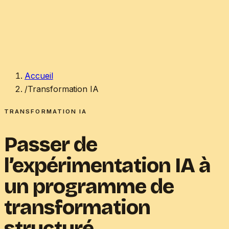
Agentscium
Transformation IA
Otto
Nos ingénieurs
Blog
À propos
FR
/
EN
→
Accueil
/
Transformation IA
TRANSFORMATION IA
Passer de
l’expérimentation IA à
un programme de
transformation
structuré.