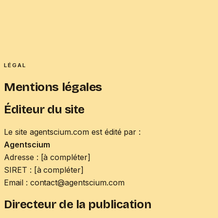
Agentscium
Transformation IA
Otto
Nos ingénieurs
Blog
À propos
FR
/
EN
→
LÉGAL
Mentions légales
Éditeur du site
Le site agentscium.com est édité par :
Agentscium
Adresse : [à compléter]
SIRET : [à compléter]
Email : contact@agentscium.com
Directeur de la publication