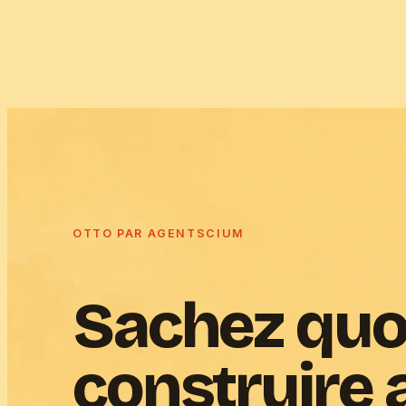
Agentscium
Transformation IA
Otto
Nos ingénieurs
Blog
À propos
FR
/
EN
→
OTTO PAR AGENTSCIUM
Sachez quo
construire a