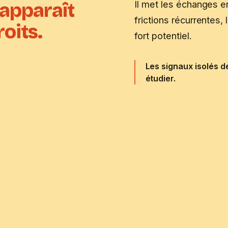
Il met les échanges 
apparaît
frictions récurrentes,
oits.
fort potentiel.
Les signaux isolés d
étudier.