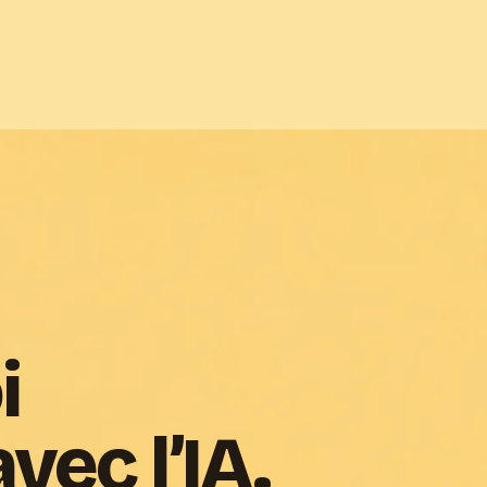
i
vec l’IA.