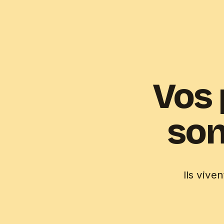
Vos 
son
Ils vive