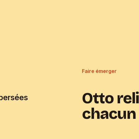
Faire émerger
Otto rel
spersées
chacun 