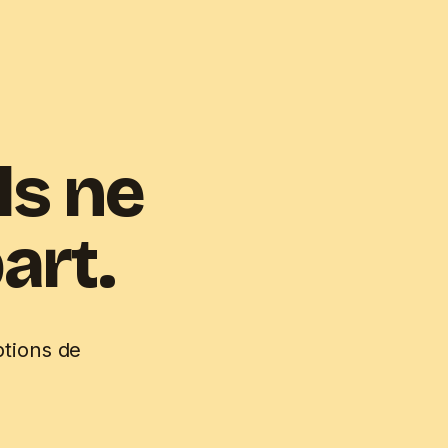
ls ne
art.
ptions de