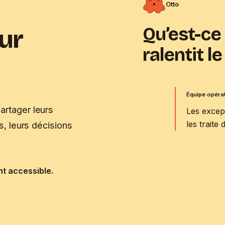
Otto
Qu’est-ce
ur
ralentit l
Équipe opéra
artager leurs
Les excep
les traite
és, leurs décisions
nt accessible.